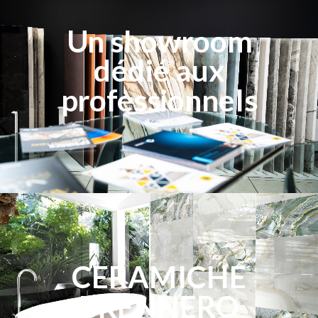
Un showroom
dédié aux
professionnels
Accueil
CERAMICHE
BRENNERO